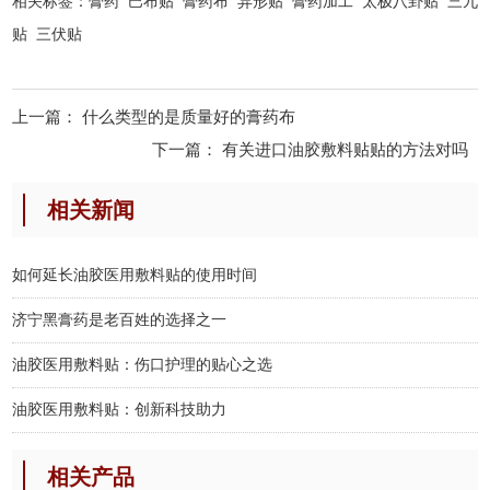
相关标签：
膏药
巴布贴
膏药布
异形贴
膏药加工
太极八卦贴
三九
贴
三伏贴
上一篇：
什么类型的是质量好的膏药布
下一篇：
有关进口油胶敷料贴贴的方法对吗
相关新闻
如何延长油胶医用敷料贴的使用时间
济宁黑膏药是老百姓的选择之一
油胶医用敷料贴：伤口护理的贴心之选
油胶医用敷料贴：创新科技助力
相关产品